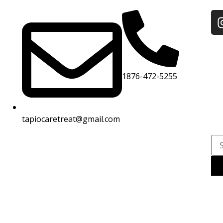
1876-472-5255
tapiocaretreat@gmail.com