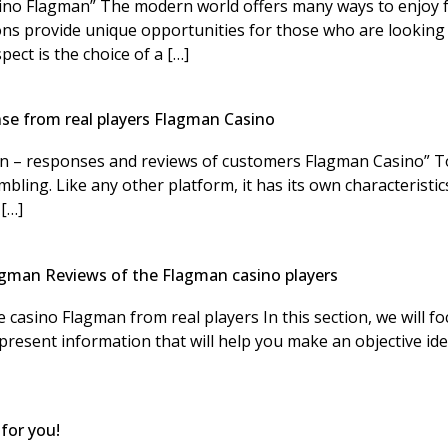
sino Flagman” The modern world offers many ways to enjoy f
ions provide unique opportunities for those who are lookin
ect is the choice of a […]
se from real players Flagman Casino
an – responses and reviews of customers Flagman Casino” T
gambling. Like any other platform, it has its own characteris
 […]
agman Reviews of the Flagman casino players
 casino Flagman from real players In this section, we will f
esent information that will help you make an objective idea 
for you!