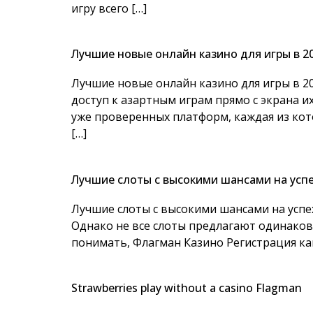
игру всего […]
Лучшие новые онлайн казино для игры в 20
Лучшие новые онлайн казино для игры в 2
доступ к азартным играм прямо с экрана и
уже проверенных платформ, каждая из кот
[…]
Лучшие слоты с высокими шансами на успе
Лучшие слоты с высокими шансами на успе
Однако не все слоты предлагают одинаков
понимать, Флагман Казино Регистрация ка
Strawberries play without a casino Flagman