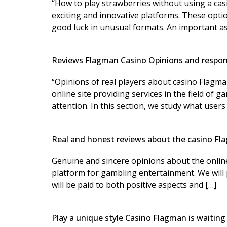
“How to play strawberries without using a ca
exciting and innovative platforms. These opt
good luck in unusual formats. An important asp
Reviews Flagman Casino Opinions and respon
“Opinions of real players about casino Flagm
online site providing services in the field of 
attention. In this section, we study what users
Real and honest reviews about the casino Fl
Genuine and sincere opinions about the online
platform for gambling entertainment. We will pr
will be paid to both positive aspects and […]
Play a unique style Casino Flagman is waiting 