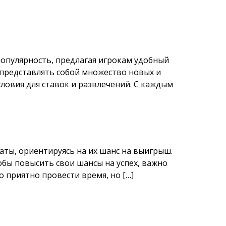
популярность, предлагая игрокам удобный
т представлять собой множество новых и
ловия для ставок и развлечений. С каждым
ты, ориентируясь на их шанс на выигрыш.
бы повысить свои шансы на успех, важно
 приятно провести время, но […]