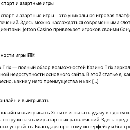
а спорт и азартные игры
а спорт и азартные игры – это уникальная игровая плат
лечений. Здесь можно наслаждаться современными слота
ентами. Jetton Casino привлекает игроков своими бо
нности игры 🎰🃏
ино Trix — полный обзор возможностей Казино Trix зер
ой недоступности основного сайта. В этой статье я, ка
ресно, какие у него преимущества и как […]
 онлайн и выигрывать
ь онлайн и выигрывать Хотите испытать удачу в одном 
ь погрузиться в мир азартных развлечений. Здесь пре
ных устройств. Благодаря простому интерфейсу и быст