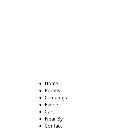
Home
Rooms
Campings
Events
Cart
Near By
Contact