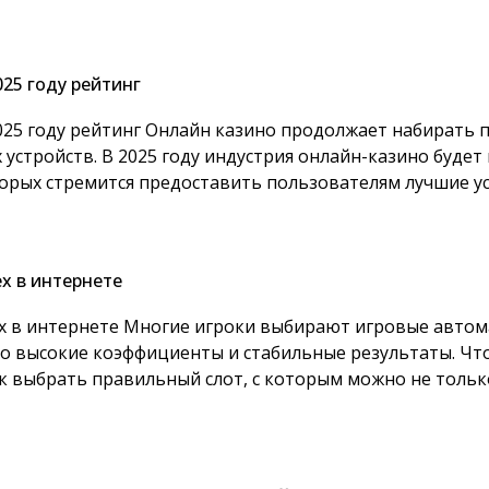
25 году рейтинг
025 году рейтинг Онлайн казино продолжает набирать 
х устройств. В 2025 году индустрия онлайн-казино буде
орых стремится предоставить пользователям лучшие ус
х в интернете
х в интернете Многие игроки выбирают игровые автома
о высокие коэффициенты и стабильные результаты. Что
к выбрать правильный слот, с которым можно не только