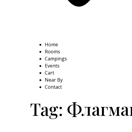
Home
Rooms
Campings
Events
Cart
Near By
Contact
Tag:
Флагма