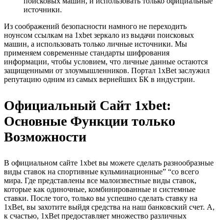
поисковых машин, и использовать только официальные
источники.
Из соображений безопасности намного не переходить
ноунсом ссылкам на 1xbet зеркало из выдачи поисковых
машин, а использовать только личные источники. Мы
применяем современные стандарты шифрования
информации, чтобы условием, что личные данные остаются
защищенными от злоумышленников. Портал 1xBet заслужил
репутацию одним из самых вернейших БК в индустрии.
Официальный Сайт 1xbet:
Основные Функции только
Возможности
В официальном сайте 1xbet вы можете сделать разнообразные
виды ставок на спортивные кульминационные” “со всего
мира. Где представлены все малоизвестные виды ставок,
которые как одиночные, комбинированные и системные
ставки. После того, только вы успешно сделать ставку на
1xBet, вы захотите выйдя средства на наш банковский счет. А,
к счастью, 1xBet предоставляет множество различных