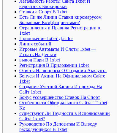
Легальность Работы Сайта 1xbet И
вероятных Блокировки
Ставки а Спорт В 1xbet
Есть Ли же Линии Ставки киромарусом
Большими Коэффициентами?
Ограничения и Правила Регистрации в
1хбет
Приложение 1хбет Для Ios
Линия событий
Игровые Автоматы И Слоты 1xbet —
Играть На Деньги
вывод Пари В 1xbet
Регистрация В Приложении 1xbet
Ответы На вопросы О Создании Аккаунта
Бонусы И Акции На Официальном Сайте
1xbet
Создание Учетной Записи И прохода На
Сайт 1xbet
Бонус усовершенство Ставок На Спорт
Особенности Официального Сайта” “1xbet
Kz
существуют Ли Трудности в Использовании
Сайта 1xbet?
Руководство По Депозитам И Выводу
расходующихся В 1xbet