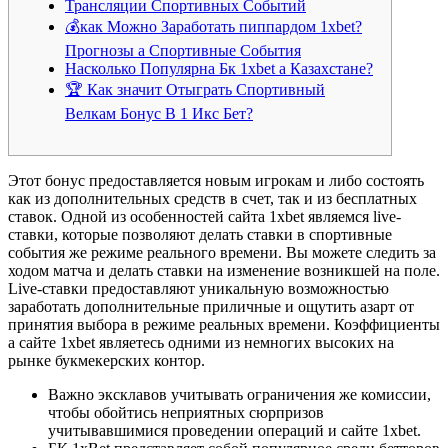
Трансляции Спортивных Событий
💰как Можно Заработать пиппардом 1xbet?
Прогнозы а Спортивные События
Насколько Популярна Бк 1xbet а Казахстане?
🏆 Как значит Отыграть Спортивный
Велкам Бонус В 1 Икс Бет?
Этот бонус предоставляется новым игрокам и либо состоять
как из дополнительных средств в счет, так и из бесплатных
ставок. Одной из особенностей сайта 1xbet являемся live-
ставки, которые позволяют делать ставки в спортивные
события же режиме реального времени. Вы можете следить за
ходом матча и делать ставки на изменение возникшей на поле.
Live-ставки предоставляют уникальную возможностью
заработать дополнительные приличные и ощутить азарт от
принятия выбора в режиме реальных времени. Коэффициенты
а сайте 1xbet являетесь одними из немногих высоких на
рынке букмекерских контор.
Важно эксклавов учитывать ограничения же комиссии,
чтобы обойтись неприятных сюрпризов
учитывавшимися проведении операций и сайте 1xbet.