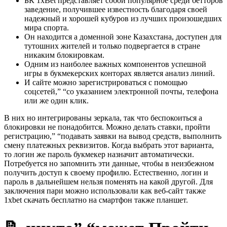
БК 1xBet представляет собой популярное среди бетторов
заведение, получившее известность благодаря своей
надежный и хорошей кубуров из лучших произошедших
мира спорта.
Он находится а доменной зоне Казахстана, доступен для
тутошних жителей и только подвергается в стране
никаким блокировкам.
Одним из наиболее важных компонентов успешной
игры в букмекерских конторах является анализ линий.
И сайте можно зарегистрироваться с помощью
соцсетей,” “со указанием электронной почты, телефона
или же один клик.
В них но интегрированы зеркала, так что беспокоиться а
блокировки не понадобится. Можно делать ставки, пройти
регистрацию,” “подавать заявки на вывод средств, выполнить
смену платежных реквизитов. Когда выбрать этот варианта,
то логин же пароль букмекер назначит автоматически.
Потребуется но запомнить эти данные, чтобы в неизбежном
получить доступ к своему профилю. Естественно, логин и
пароль в дальнейшем нельзя поменять на какой другой. Для
заключения пари можно использовали как веб-сайт также
1xbet скачать бесплатно на смартфон также планшет.