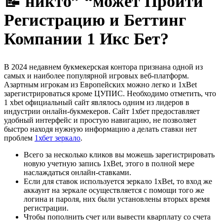
📝 никто” “может Пройти
Регистрацию и Беттинг
Компании 1 Икс Бет?
В 2024 недавнем букмекерская контора признана одной из
самых и наиболее популярной игровых веб-платформ.
Азартным игрокам из Европейских можно легко и 1xBet
зарегистрироваться кроме ЦУПИС. Необходимо отметить, что
1 xbet официальный сайт являлось одним из лидеров в
индустрии онлайн-букмекеров. Сайт 1хбет предоставляет
удобный интерфейс и простую навигацию, не позволяет
быстро находя нужную информацию а делать ставки нет
проблем
1хбет зеркало
.
Всего за несколько кликов вы можешь зарегистрировать
новую учетную запись 1xBet, этого в полной мере
наслаждаться онлайн-ставками.
Если для ставок используется зеркало 1xBet, то вход же
аккаунт на зеркале осуществляется с помощи того же
логина и пароля, них были установлены вторых время
регистрации.
Чтобы пополнить счет или вывести кварплату со счета