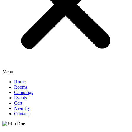
Menu
Home
Rooms
Campings
Events
Cart
Near By
Contact