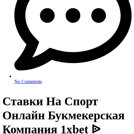
No Comments
Ставки На Спорт
Онлайн Букмекерская
Компания 1xbet ᐉ