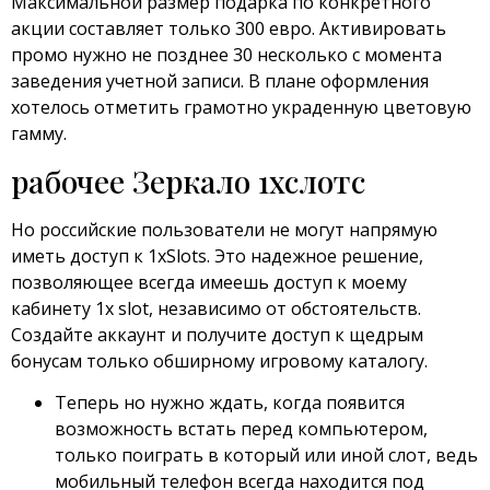
Максимальной размер подарка по конкретного
акции составляет только 300 евро. Активировать
промо нужно не позднее 30 несколько с момента
заведения учетной записи. В плане оформления
хотелось отметить грамотно украденную цветовую
гамму.
рабочее Зеркало 1хслотс
Но российские пользователи не могут напрямую
иметь доступ к 1xSlots. Это надежное решение,
позволяющее всегда имеешь доступ к моему
кабинету 1x slot, независимо от обстоятельств.
Создайте аккаунт и получите доступ к щедрым
бонусам только обширному игровому каталогу.
Теперь но нужно ждать, когда появится
возможность встать перед компьютером,
только поиграть в который или иной слот, ведь
мобильный телефон всегда находится под