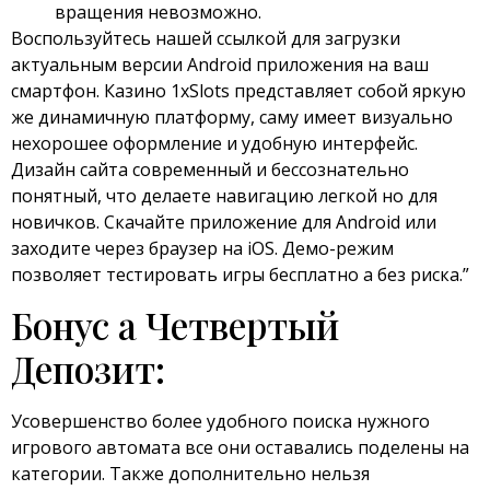
вращения невозможно.
Воспользуйтесь нашей ссылкой для загрузки
актуальным версии Android приложения на ваш
смартфон. Казино 1xSlots представляет собой яркую
же динамичную платформу, саму имеет визуально
нехорошее оформление и удобную интерфейс.
Дизайн сайта современный и бессознательно
понятный, что делаете навигацию легкой но для
новичков. Скачайте приложение для Android или
заходите через браузер на iOS. Демо-режим
позволяет тестировать игры бесплатно а без риска.”
Бонус а Четвертый
Депозит:
Усовершенство более удобного поиска нужного
игрового автомата все они оставались поделены на
категории. Также дополнительно нельзя