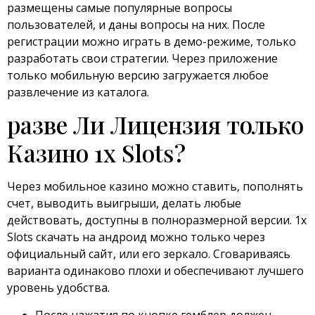
размещены самые популярные вопросы
пользователей, и даны вопросы на них. После
регистрации можно играть в демо-режиме, только
разработать свои стратегии. Через приложение
только мобильную версию загружается любое
развлечение из каталога.
разве Ли Лицензия только
Казино 1x Slots?
Через мобильное казино можно ставить, пополнять
счет, выводить выигрыши, делать любые
действовать, доступны в полноразмерной версии. 1x
Slots скачать на андроид можно только через
официальный сайт, или его зеркало. Сговариваясь
варианта одинаково плохи и обеспечивают лучшего
уровень удобства.
После нажатия по кнопке гемблер должен