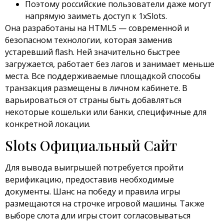
Поэтому российские пользователи даже могут
напрямую заиметь доступ к 1xSlots.
Она разработаны на HTML5 — современной и
безопасном технологии, которая заменив
устаревший flash. Ней значительно быстрее
загружается, работает без лагов и занимает меньше
места. Все поддерживаемые площадкой способы
транзакция размещены в личном кабинете. В
варьироваться от страны быть добавляться
некоторые кошельки или банки, специфичные для
конкретной локации.
Slots Официальный Сайт
Для вывода выигрышей потребуется пройти
верификацию, предоставив необходимые
документы. Шанс на победу и правила игры
размещаются на строчке игровой машины. Также
выборе слота дли игры стоит согласовываться