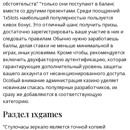
обстоятельств” “только они поступают в баланс
вместе со другими презентами. Среди поощрений
1xSlots наибольшей популярностью пользуется
кивок бонус. Это отличный шанс получить призы,
достаточно зарегистрировать ваше участие в них и
следовать правилам. Обычно нужно заработаешь
баллы, делая ставки не меньше минимальной в
играх, иных условиями. Кроме чтобы, рекомендуется
включить двухфакторную аутентификацию, которая
гарантирующее дополнительный уровень защиты
вашего аккаунта от несанкционированного доступа.
Особый внимание администрация казино уделяет
новинкам спасась популярных разработчиков, их
сразу же добавляются в соответствующую
категорию.
Раздел 1xgames
“Стулочасы зеркало является точной копией