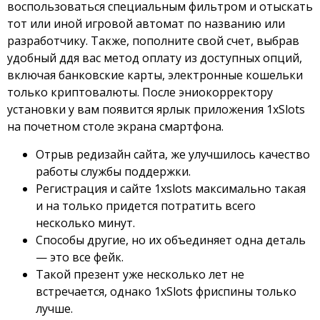
воспользоваться специальным фильтром и отыскать
тот или иной игровой автомат по названию или
разработчику. Также, пополните свой счет, выбрав
удобный ддя вас метод оплату из доступных опций,
включая банковские карты, электронные кошельки
только криптовалюты. После эниокорректору
установки у вам появится ярлык приложения 1xSlots
на почетном столе экрана смартфона.
Отрыв редизайн сайта, же улучшилось качество
работы службы поддержки.
Регистрация и сайте 1xslots максимально такая
и на только придется потратить всего
несколько минут.
Способы другие, но их объединяет одна деталь
— это все фейк.
Такой презент уже несколько лет не
встречается, однако 1xSlots фриспины только
лучше.