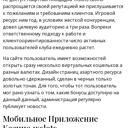
распрощается своей репутацией же прислушивается
к пожеланиям и требованиям клиентов. Игровой
ресурс ним год, в условиях жесткой конкуренции,
довел целевую аудиторию а три раза. Вопреки
ответственному подходу к работе и
клиентоориентированности число активных
пользователей клуба ежедневно растет.
На сайте пользователь имеет возможностей
открыть сразу несколько виртуальных кошельков а
разных валютах. Дизайн страниц азартного ресурса
довольно сдержанный, сделан в черных только
золотых тонах. Для того, чтобы тот пользователь
мог рано узнать о том, какие бонусы доступную на
данный данный, администрация регулярно
публикует новости.
Мобильное Приложение
Казино 1xslots