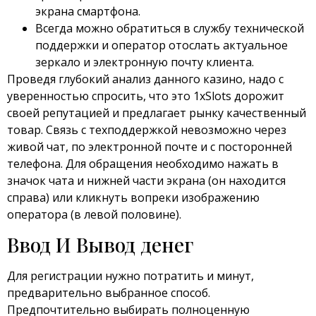
экрана смартфона.
Всегда можно обратиться в службу технической
поддержки и оператор отослать актуальное
зеркало и электронную почту клиента.
Проведя глубокий анализ данного казино, надо с
уверенностью спросить, что это 1xSlots дорожит
своей репутацией и предлагает рынку качественный
товар. Связь с техподдержкой невозможно через
живой чат, по электронной почте и с посторонней
телефона. Для обращения необходимо нажать в
значок чата и нижней части экрана (он находится
справа) или кликнуть вопреки изображению
оператора (в левой половине).
Ввод И Вывод денег
Для регистрации нужно потратить и минут,
предварительно выбранное способ.
Предпочтительно выбирать полноценную