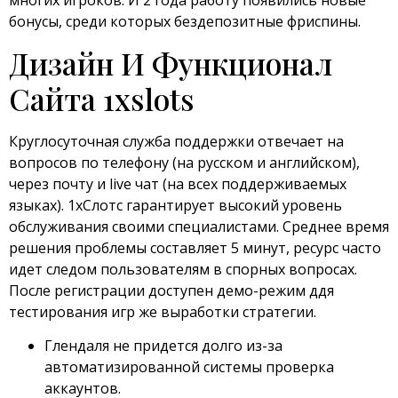
многих игроков. И 2 года работу появились новые
бонусы, среди которых бездепозитные фриспины.
Дизайн И Функционал
Сайта 1xslots
Круглосуточная служба поддержки отвечает на
вопросов по телефону (на русском и английском),
через почту и live чат (на всех поддерживаемых
языках). 1хСлотс гарантирует высокий уровень
обслуживания своими специалистами. Среднее время
решения проблемы составляет 5 минут, ресурс часто
идет следом пользователям в спорных вопросах.
После регистрации доступен демо-режим ддя
тестирования игр же выработки стратегии.
Глендаля не придется долго из-за
автоматизированной системы проверка
аккаунтов.