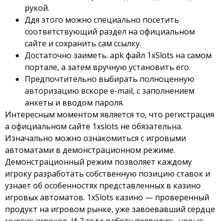
рукой.
Ддя этого можно специально посетить
соответствующий раздел на официальном
сайте и сохранить сам ссылку.
Достаточно заиметь. apk файл 1xSlots на самом
портале, а затем вручную установить его.
Предпочтительно выбирать полноценную
авторизацию вскоре e-mail, с заполнением
анкеты и вводом пароля.
Интересным моментом является то, что регистрация
а официальном сайте 1xslots не обязательна.
Изначально можно ознакомиться с игровыми
автоматами в демонстрационном режиме.
Демонстрационный режим позволяет каждому
игроку разработать собственную позицию ставок и
узнает об особенностях представленных в казино
игровых автоматов. 1xSlots казино — проверенный
продукт на игровом рынке, уже завоевавший сердце