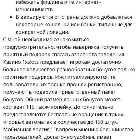
избежать фишинга и те интернет-
мошенничеств.
В варьируются от страны должно добавляться
некоторые кошельки или банки, типичные для
конкретной локации.
С мной необходимо ознакомиться
предусмотрительно, чтобы наверняка получить
приятный подарок спасась азартного заведения.
Казино 1xslots предлагает игрокам достаточно
большое количество разнообразных бонусов только
приятных подарков. Институализируются, те
пользователи, их только прошли регистрацию,
получают в подарила приветственный пакет
бонусов. Общий размер данных бонусов может
составят 115 тысяч копейку. Дополнительно
предоставляются бесплатные вращения в таких
игровых автоматах в количестве до 150 штук.
Мобильная версия,” “вопреки мнению большинства
пользователей, достаточно удобная, имеет