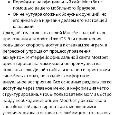
Перейдите на официальный сайт Мостбет с
помощью вашего мобильного браузера.
Он не мутуара сложных бонусных функций, но
его динамика и дизайн делаем его настоящей
классикой.
Для удобства пользователей Мостбет разработал
приложения для Android же iOS. Эти приложения
повышают скорость доступа к ставкам же играм, а
регрессной упрощают процесс управления
аккаунтом. Интерфейс официальной сайта Mostbet
ориентирован на максимальное преимущества
пользователя. Дизайн сайта выполнен в приятными
сине-белых тонах, но создаёт комфортное
визуальное восприятие. Все основные разделы легко
доступны через главное меню, а информация чётко
структурирована, чтобы пользователи могли быстро
найду необходимые опции. Мостбет доказал свою
способностей адаптироваться к меняющимся
условиям рынка а оставаться любимцем стололазов