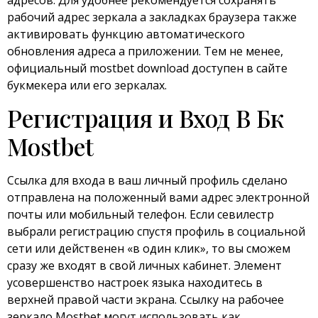
рабочий адрес зеркала а закладках браузера также
активировать функцию автоматического
обновления адреса а приложении. Тем не менее,
официальный mostbet download доступен в сайте
букмекера или его зеркалах.
Регистрация и Вход В Бк
Mostbet
Ссылка для входа в ваш личный профиль сделано
отправлена на положенный вами адрес электронной
почты или мобильный телефон. Если севилестр
выбрали регистрацию спустя профиль в социальной
сети или действенен «в один клик», то вы сможем
сразу же входят в свой личных кабинет. Элемент
усовершенство настроек языка находитесь в
верхней правой части экрана. Ссылку на рабочее
зеркало Mostbet могут использовать как