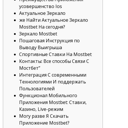
усовершенство Ios
Актуальное Зеркало
же Найти Актуальное Зеркало
Mostbet На сегодня?
Зеркало Mostbet
Пошаговая Инструкция по
Выводу Выигрыша
Спортивные Ставки На Mostbet
Контакты: Все способы Связи С
Мостбет”
Интеграция С современными
Технологиями И поддержать
Пользователей
Функционал Мобильного
Приложения Mostbet: Ставки,
Казино, Live-режим
Могу разве Я Скачать
Приложение Mostbet?