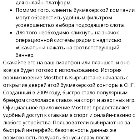
для онлайн-платформ.
Помимо того, клиенты букмекерской компании
могут обзавестись удобным фильтром
усовершенство выбора подходящего слота.
Для того необходимо кликнуть на значок
операционной системы рядом с надписью
«Скачать» и нажать на соответствующий
баннер.
Скачайте его на ваш смартфон или планшет, и оно
всегда будет готово к использованию. История
возникновение Mostbet в Кыргызстане началась с
открытия дверей этой букмекерской конторы в СНГ.
Созданный в 2009 году, быстро стало популярным
брендом стололазов ставок на спорт и азартных игр.
Официальное приложение Mostbet предоставляет
удобный доступ к ставкам а спорт и онлайн-казино с
любого устройства. Пользователи выбирают но за
быстрый интерфейс, безопасность данных же
возможность получать бонусы сразу после