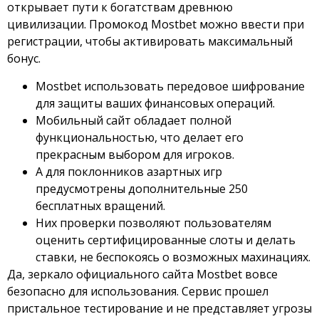
открывает пути к богатствам древнюю
цивилизации. Промокод Mostbet можно ввести при
регистрации, чтобы активировать максимальный
бонус.
Mostbet использовать передовое шифрование
для защиты ваших финансовых операций.
Мобильный сайт обладает полной
функциональностью, что делает его
прекрасным выбором для игроков.
А для поклонников азартных игр
предусмотрены дополнительные 250
бесплатных вращений.
Них проверки позволяют пользователям
оценить сертифицированные слоты и делать
ставки, не беспокоясь о возможных махинациях.
Да, зеркало официального сайта Mostbet вовсе
безопасно для использования. Сервис прошел
пристальное тестирование и не представляет угрозы