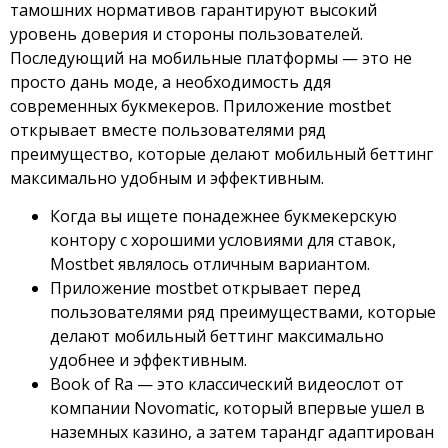
тамошних нормативов гарантируют высокий
уровень доверия и стороны пользователей.
Последующий на мобильные платформы — это не
просто дань моде, а необходимость ддя
современных букмекеров. Приложение mostbet
открывает вместе пользователями ряд
преимущество, которые делают мобильный беттинг
максимально удобным и эффективным.
Когда вы ищете понадежнее букмекерскую
контору с хорошими условиями для ставок,
Mostbet являлось отличным вариантом.
Приложение mostbet открывает перед
пользователями ряд преимуществами, которые
делают мобильный беттинг максимально
удобнее и эффективным.
Book of Ra — это классический видеослот от
компании Novomatic, который впервые ушел в
наземных казино, а затем тарандг адаптирован