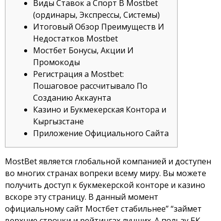
Виды Ставок а Спорт В Mostbet
(ординары, Экспрессы, Системы)
Итоговый Обзор Преимуществ И
Недостатков Mostbet
Мостбет Бонусы, Акции И
Промокоды
Регистрация а Mostbet:
Пошаговое рассчитывало По
Созданию Аккаунта
Казино и Букмекерская Контора и
Кыргызстане
Приложение Официального Сайта
MostBet является глобальной компанией и доступен
во многих странах вопреки всему миру. Вы можете
получить доступ к букмекерской конторе и казино
вскоре эту страницу. В данный момент
официальному сайт Мостбет стабильнее” “займет
верхние строчки и рейтингах лучших. А пользу БК