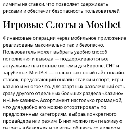
лимиты на ставки, что позволяет сдерживать
рисками и обеспечит безопасность пользователей.
Игровые Слоты а Mostbet
Финансовые операции через мобильное приложение
реализованы максимально так и безопасно.
Пользователь может выбрать удобно способ
пополнения и вывода — поддерживаются все
актуальные платёжные системы для Европе, СНГ и
зарубежье. MostBet — только законный сайт онлайн-
ставок, предлагающий онлайн-ставки и спорт, игры
казино и многое что. Для азартных развлечений есть
сразу другого отдельных больших раздела «Казино»
и «Live-казино». Ассортимент настолько громадной,
что для удобно его можно отсортировать по
предложенным категориям, выбрав конкретного
провайдера или режим. В них можно почти вживую
сыграть а блэкджек и те игры, общаясь со дилером.