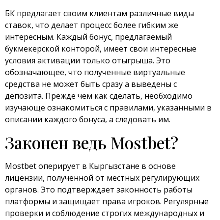
БК предлагает своим клиентам различные виды
ставок, что делает процесс более гибким же
интересным. Каждый бонус, предлагаемый
букмекерской конторой, имеет свои интересные
условия активации только отыгрыша. Это
обозначающее, что полученные виртуальные
средства не может быть сразу а выведены с
депозита. Прежде чем как сделать, необходимо
изучающе ознакомиться с правилами, указанными в
описании каждого бонуса, а следовать им.
Законен ведь Mostbet?
Mostbet оперирует в Кыргызстане в основе
лицензии, полученной от местных регулирующих
органов. Это подтверждает законность работы
платформы и защищает права игроков. Регулярные
проверки и соблюдение строгих международных и