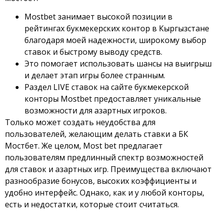
Mostbet занимает высокой позиции в
рейтингах букмекерских контор в Кыргызстане
благодаря моей надежности, широкому выбор
ставок и быстрому выводу средств.
Это помогает использовать шансы на выигрыш
и делает этап игры более странным.
Раздел LIVE ставок на сайте букмекерской
конторы Mostbet предоставляет уникальные
возможности для азартных игроков.
Только может создать неудобства для
пользователей, желающим делать ставки а БК
Мостбет. Же целом, Most bet предлагает
пользователям предлинный спектр возможностей
для ставок и азартных игр. Преимущества включают
разнообразие бонусов, высоких коэффициенты и
удобно интерфейс. Однако, как и у любой конторы,
есть и недостатки, которые стоит считаться.