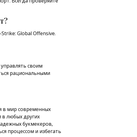
орт. Всегда проверяйте
рт?
rike: Global Offensive.
 управлять своим
аться рациональными
я в мир современных
и в любых других
надежных букмекеров,
ься процессом и избегать