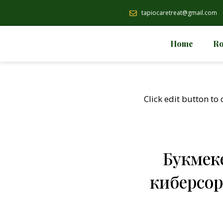
tapiocaretreat@gmail.com
Home
R
Click edit button to
Букмек
киберсор