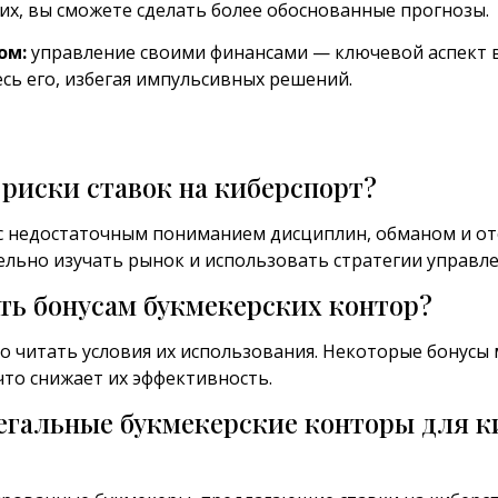
 их, вы сможете сделать более обоснованные прогнозы.
ом:
управление своими финансами — ключевой аспект в
ь его, избегая импульсивных решений.
риски ставок на киберспорт?
с недостаточным пониманием дисциплин, обманом и от
льно изучать рынок и использовать стратегии управле
ть бонусам букмекерских контор?
о читать условия их использования. Некоторые бонусы
что снижает их эффективность.
егальные букмекерские конторы для к