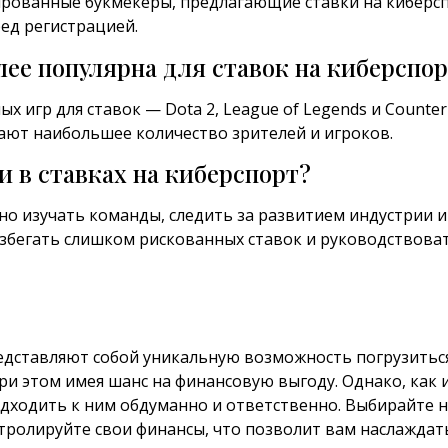
зированные букмекеры, предлагающие ставки на киберсп
ред регистрацией.
лее популярна для ставок на киберспо
 игр для ставок — Dota 2, League of Legends и Counter-St
ют наибольшее количество зрителей и игроков.
и в ставках на киберспорт?
но изучать команды, следить за развитием индустрии и
избегать слишком рискованных ставок и руководствов
едставляют собой уникальную возможность погрузитьс
ри этом имея шанс на финансовую выгоду. Однако, как 
одходить к ним обдуманно и ответственно. Выбирайте 
нтролируйте свои финансы, что позволит вам наслаждат