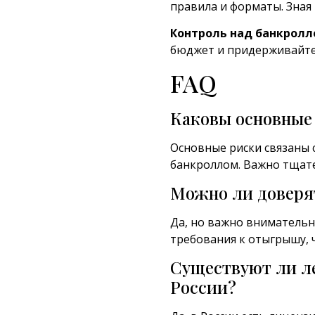
правила и форматы. Зная
Контроль над банкролл
бюджет и придерживайтес
FAQ
Каковы основные 
Основные риски связаны 
банкроллом. Важно тщате
Можно ли доверя
Да, но важно внимательн
требования к отыгрышу, 
Существуют ли л
России?