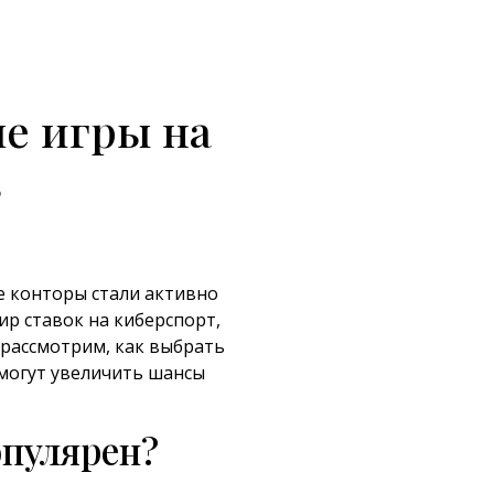
е игры на
ь
е конторы стали активно
ир ставок на киберспорт,
 рассмотрим, как выбрать
омогут увеличить шансы
опулярен?