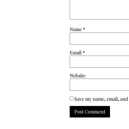
Name
*
Email
*
Website
Save my name, email, and 