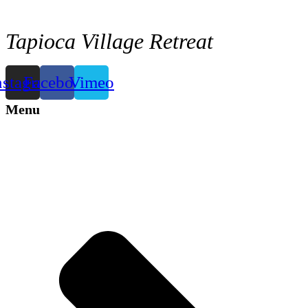
Tapioca Village Retreat
nstagram
Facebook
Vimeo
Menu