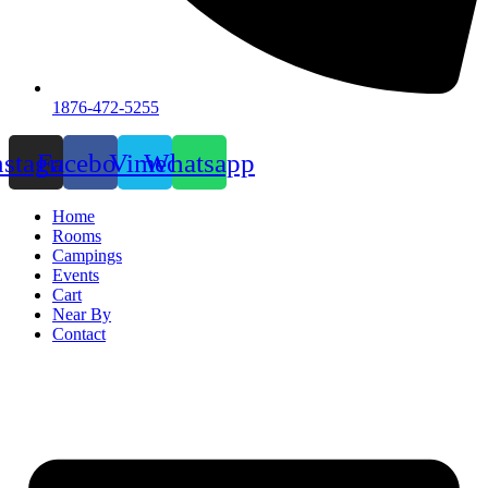
1876-472-5255
nstagram
Facebook
Vimeo
Whatsapp
Home
Rooms
Campings
Events
Cart
Near By
Contact