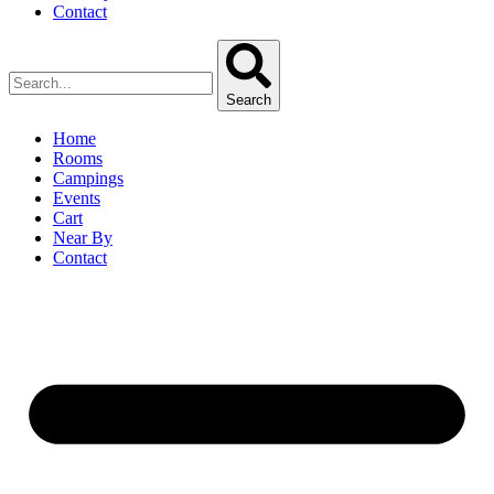
Contact
Search
Home
Rooms
Campings
Events
Cart
Near By
Contact