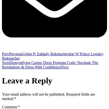
Prev
Previous
Ggbet ᐅ Zakłady Bukmacherskie W Polsce Legalny
Bukmacher
Next
Demystifying Casino Dress Program Code: Navigate The
Regulations & Dress With Confidence
Next
Leave a Reply
Your email address will not be published.
Required fields are
marked
*
Comment
*