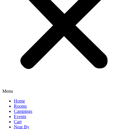
Menu
Home
Rooms
Campings
Events
Cart
Near By