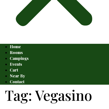
Home
Rooms
Campings
Events
Cart
Near By
Contact
Tag:
Vegasino