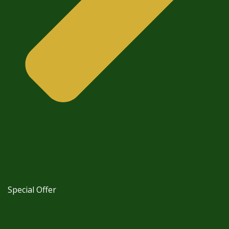
Special Offer