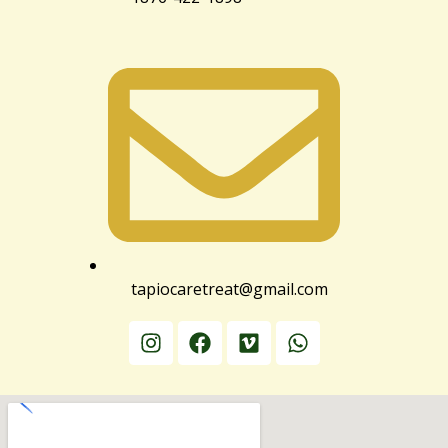
tapiocaretreat@gmail.com