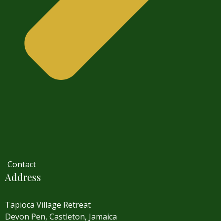
Contact
Address
Tapioca Village Retreat
Devon Pen, Castleton, Jamaica