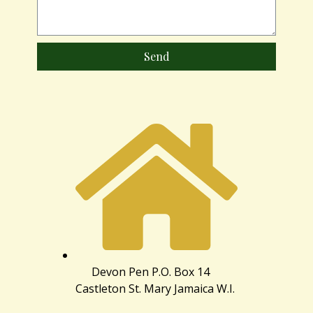
Send
Devon Pen P.O. Box 14
Castleton St. Mary Jamaica W.I.