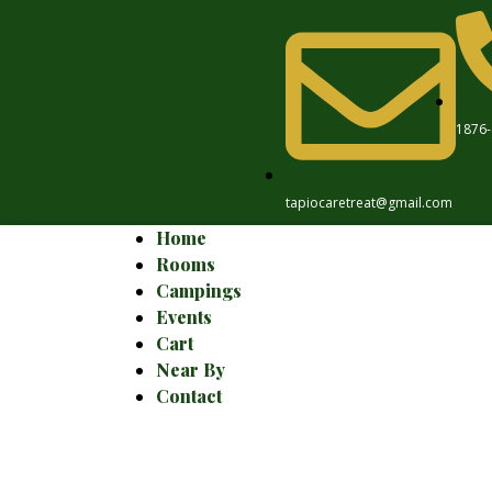
1876-
tapiocaretreat@gmail.com
Home
Rooms
Campings
Events
Cart
Near By
Contact