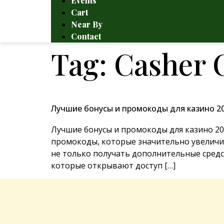
Events
Cart
Near By
Contact
Tag:
Casher 
Лучшие бонусы и промокоды для казино 20
Лучшие бонусы и промокоды для казино 20
промокоды, которые значительно увеличив
не только получать дополнительные средс
которые открывают доступ […]