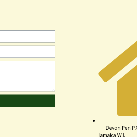
Devon Pen P.O
Jamaica W.I.