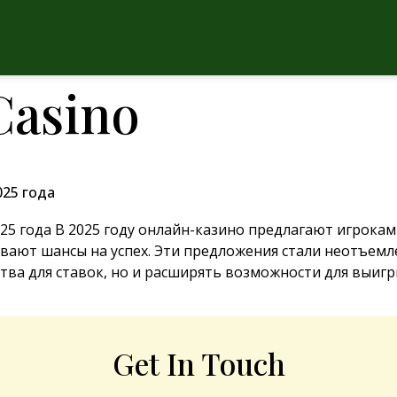
Casino
25 года
25 года В 2025 году онлайн-казино предлагают игрокам
ают шансы на успех. Эти предложения стали неотъемл
тва для ставок, но и расширять возможности для выиг
Get In Touch