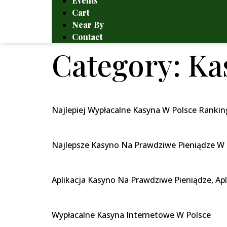
Events
Cart
Near By
Contact
Category:
Ka
Najlepiej Wypłacalne Kasyna W Polsce Rankin
Najlepsze Kasyno Na Prawdziwe Pieniądze W 
Aplikacja Kasyno Na Prawdziwe Pieniądze, Ap
Wypłacalne Kasyna Internetowe W Polsce