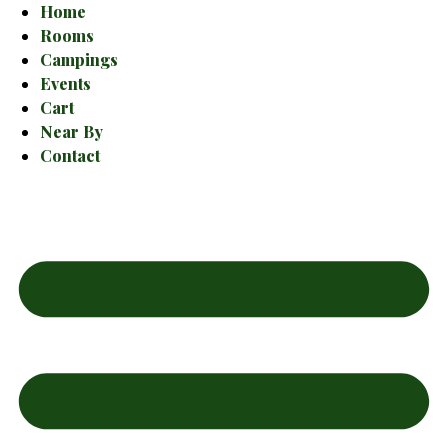
Home
Rooms
Campings
Events
Cart
Near By
Contact