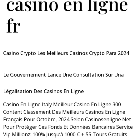
casino en ligne
fr
Casino Crypto Les Meilleurs Casinos Crypto Para 2024
Le Gouvernement Lance Une Consultation Sur Una
Légalisation Des Casinos En Ligne
Casino En Ligne Italy Meilleur Casino En Ligne 300
Content Classement Des Meilleurs Casinos En Ligne
Français Pour Octobre, 2024 Selon Casinosenligne Net
Pour Protéger Ces Fonds Et Données Bancaires Service
Vip Millionz: 100% Jusqu’à 1000 € + 55 Tours Gratuits