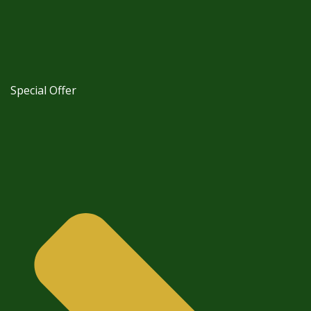
Special Offer