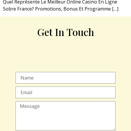
Quel Représente Le Meilleur Online Casino En Ligne
Sobre France? Promotions, Bonus Et Programme […]
Get In Touch