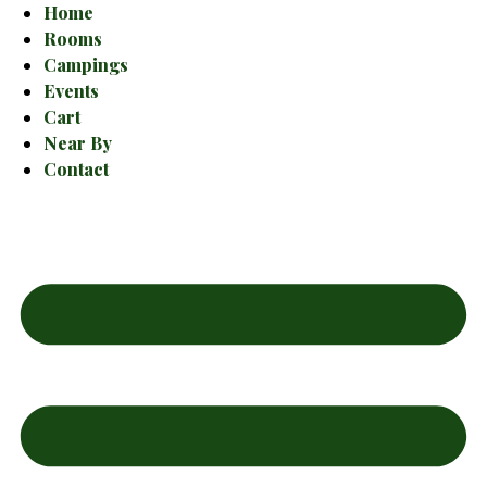
Home
Rooms
Campings
Events
Cart
Near By
Contact