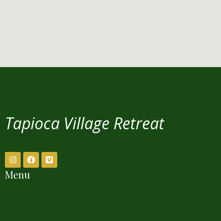
Tapioca Village Retreat
Menu