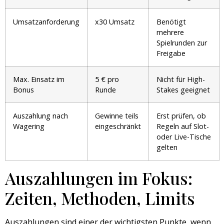
Umsatzanforderung
x30 Umsatz
Benötigt
mehrere
Spielrunden zur
Freigabe
Max. Einsatz im
5 € pro
Nicht für High-
Bonus
Runde
Stakes geeignet
Auszahlung nach
Gewinne teils
Erst prüfen, ob
Wagering
eingeschränkt
Regeln auf Slot-
oder Live-Tische
gelten
Auszahlungen im Fokus:
Zeiten, Methoden, Limits
Auszahlungen sind einer der wichtigsten Punkte, wenn