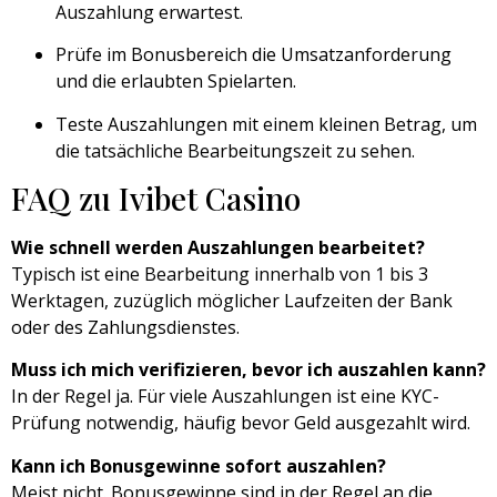
Auszahlung erwartest.
Prüfe im Bonusbereich die Umsatzanforderung
und die erlaubten Spielarten.
Teste Auszahlungen mit einem kleinen Betrag, um
die tatsächliche Bearbeitungszeit zu sehen.
FAQ zu Ivibet Casino
Wie schnell werden Auszahlungen bearbeitet?
Typisch ist eine Bearbeitung innerhalb von 1 bis 3
Werktagen, zuzüglich möglicher Laufzeiten der Bank
oder des Zahlungsdienstes.
Muss ich mich verifizieren, bevor ich auszahlen kann?
In der Regel ja. Für viele Auszahlungen ist eine KYC-
Prüfung notwendig, häufig bevor Geld ausgezahlt wird.
Kann ich Bonusgewinne sofort auszahlen?
Meist nicht. Bonusgewinne sind in der Regel an die