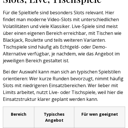
Für die Spieltiefe sind besonders Slots relevant. Hier
findet man moderne Video-Slots mit unterschiedlichen
Volatilitäten und viele Klassiker. Live-Spiele sind meist
über einen eigenen Bereich erreichbar, mit Tischen wie
Blackjack, Roulette und teils weiteren Varianten.
Tischspiele sind häufig als Echtgeld- oder Demo-
Alternative verfügbar, je nachdem, wie das Angebot im
jeweiligen Bereich gestaltet ist.
Bei der Auswahl kann man sich an typischen Spielstilen
orientieren: Wer kurze Runden bevorzugt, nimmt häufig
Slots mit niedrigeren Einsatzbereichen. Wer lieber mit
Limits arbeitet, nutzt Live- oder Tischspiele, weil hier die
Einsatzstruktur klarer geplant werden kann.
Bereich
Typisches
Für wen geeignet
Angebot