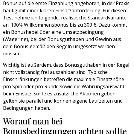
Bonus auf die erste Einzahlung angeboten, in der Praxis
häufig mit einer klaren Einsatzanforderung. Für diesen
Test nehme ich folgende, realistische Standardvariante
an: 100% Willkommensbonus bis zu 300 €. Dazu kommt
ein Bonushebel über eine Umsatzbedingung
(Wagering), bei der Bonusguthaben und Gewinn aus
dem Bonus gemäß den Regeln umgesetzt werden
müssen.
Wichtig ist außerdem, dass Bonusguthaben in der Regel
nicht vollständig frei auszahlbar sind. Typische
Einschränkungen betreffen die maximale Einsatzhöhe
pro Spin oder pro Runde sowie die Währungsauswahl
beim Einsatz. Sollte es zusätzliche Aktionen geben,
gelten sie parallel und können eigene Laufzeiten und
Bedingungen haben.
Worauf man bei
Bonusbedingungen achten sollte