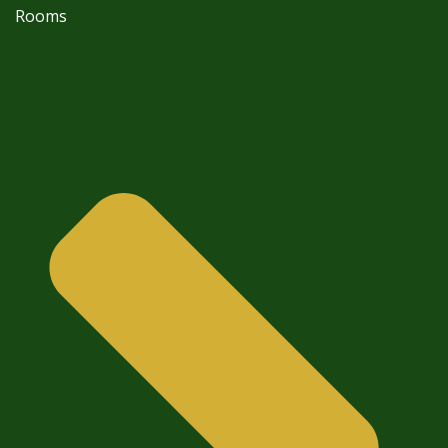
Rooms