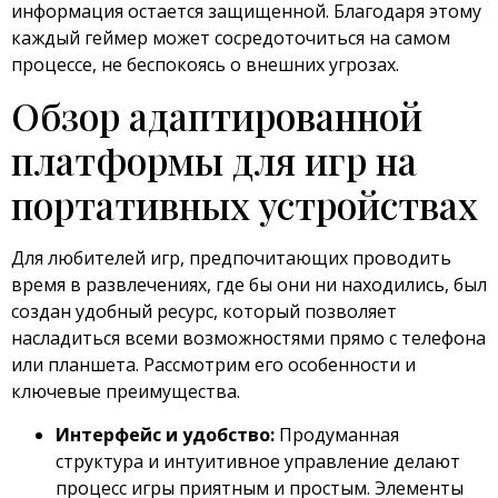
информация остается защищенной. Благодаря этому
каждый геймер может сосредоточиться на самом
процессе, не беспокоясь о внешних угрозах.
Обзор адаптированной
платформы для игр на
портативных устройствах
Для любителей игр, предпочитающих проводить
время в развлечениях, где бы они ни находились, был
создан удобный ресурс, который позволяет
насладиться всеми возможностями прямо с телефона
или планшета. Рассмотрим его особенности и
ключевые преимущества.
Интерфейс и удобство:
Продуманная
структура и интуитивное управление делают
процесс игры приятным и простым. Элементы