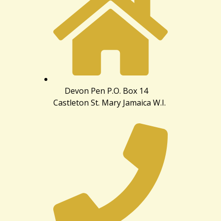
Devon Pen P.O. Box 14
Castleton St. Mary Jamaica W.I.