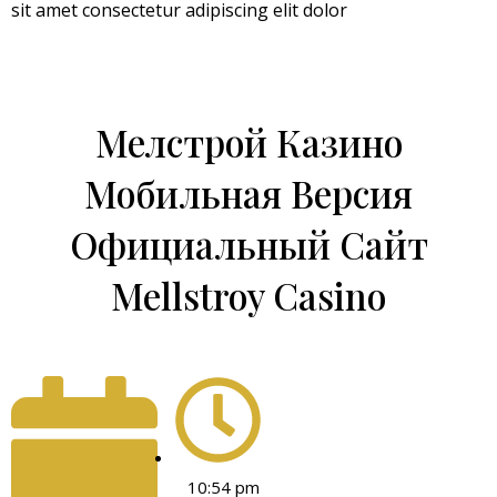
sit amet consectetur adipiscing elit dolor
Мелстрой Казино
Мобильная Версия
Официальный Сайт
Mellstroy Casino
10:54 pm