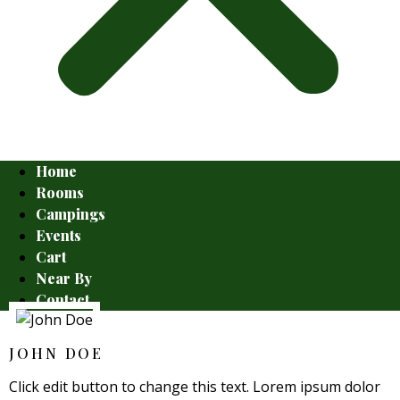
Home
Rooms
Campings
Events
Cart
Near By
Contact
JOHN DOE
Click edit button to change this text. Lorem ipsum dolor