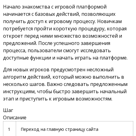
Начало знакомства с игровой платформой
начинается с базовых действий, позволяющих
получить доступ к игровому процессу. Новичкам
потребуется пройти короткую процедуру, которая
откроет перед ними множество возможностей и
предложений. После успешного завершения
процесса, пользователи смогут исследовать
доступные функции и начать играть на платформе.
Для новых игроков предусмотрен несложный
алгоритм действий, который можно выполнить в
несколько шагов. Важно следовать предложенным
инструкциям, чтобы быстро завершить начальный
этап и приступить к игровым возможностям.
Шаг
Описание
1
Переход на главную страницу сайта