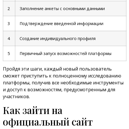
2
Заполнение анкеты с основными данными
3
Подтверждение введенной информации
4
Создание индивидуального профиля
5
Первичный запуск возможностей платформы
Пройдя эти шаги, каждый новый пользователь
сможет приступить к полноценному исследованию
платформы, получив все необходимые инструменты
и доступ к возможностям, предусмотренным для
участников.
Как зайти на
официальный сайт