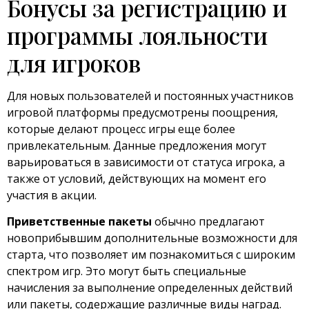
Бонусы за регистрацию и
программы лояльности
для игроков
Для новых пользователей и постоянных участников
игровой платформы предусмотрены поощрения,
которые делают процесс игры еще более
привлекательным. Данные предложения могут
варьироваться в зависимости от статуса игрока, а
также от условий, действующих на момент его
участия в акции.
Приветственные пакеты
обычно предлагают
новоприбывшим дополнительные возможности для
старта, что позволяет им познакомиться с широким
спектром игр. Это могут быть специальные
начисления за выполнение определенных действий
или пакеты, содержащие различные виды наград.