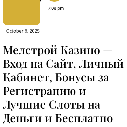
7:08 pm
October 6, 2025
Мелстрой Казино —
Вход на Сайт, Личный
Кабинет, Бонусы за
Регистрацию и
Лучшие Слоты на
Деньги и Бесплатно