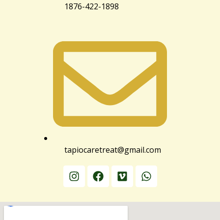
1876-422-1898
tapiocaretreat@gmail.com