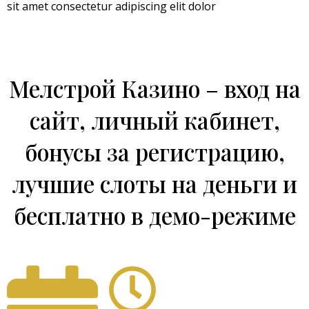
sit amet consectetur adipiscing elit dolor
Мелстрой Казино – вход на
сайт, личный кабинет,
бонусы за регистрацию,
лучшие слоты на деньги и
бесплатно в демо-режиме