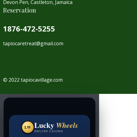
Devon Pen, Castleton, Jamaica
Reservation
1876-472-5255
tapiocaretreat@gmail.com
© 2022 tapiocavillage.com