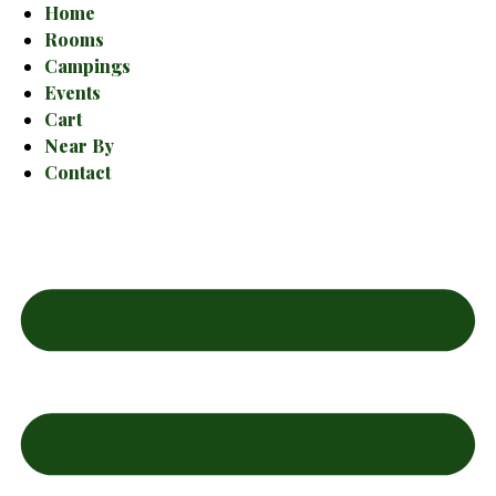
Home
Rooms
Campings
Events
Cart
Near By
Contact