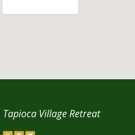
Tapioca Village Retreat