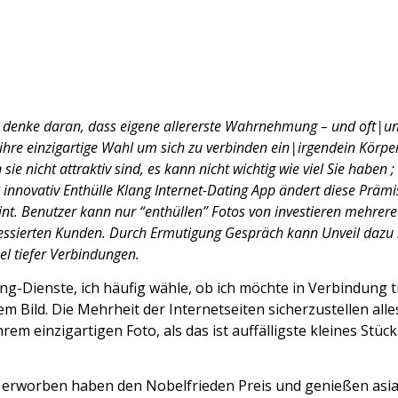
 denke daran, dass eigene allererste Wahrnehmung – und oft|u
re einzigartige Wahl um sich zu verbinden ein|irgendein Körper} 
 sie nicht attraktiv sind, es kann nicht wichtig wie viel Sie haben
die innovativ Enthülle Klang Internet-Dating App ändert diese Prä
heint. Benutzer kann nur “enthüllen” Fotos von investieren mehr
ssierten Kunden. Durch Ermutigung Gespräch kann Unveil dazu n
iel tiefer Verbindungen.
ing-Dienste, ich häufig wähle, ob ich möchte in Verbindung 
m Bild. Die Mehrheit der Internetseiten sicherzustellen alles
m einzigartigen Foto, als das ist auffälligste kleines Stüc
ie erworben haben den Nobelfrieden Preis und genießen
asi