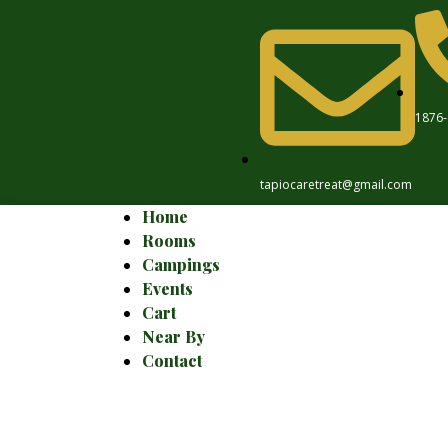
1876-
tapiocaretreat@gmail.com
Home
Rooms
Campings
Events
Cart
Near By
Contact