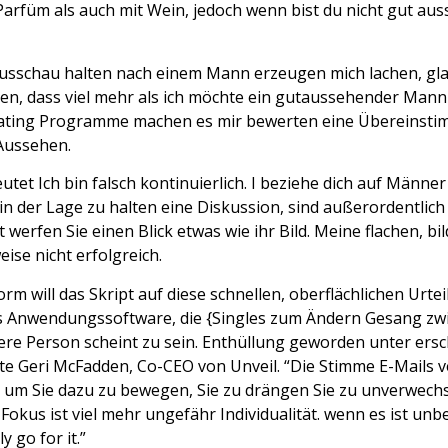
arfüm als auch mit Wein, jedoch wenn bist du nicht gut ausse
Ausschau halten nach einem Mann erzeugen mich lachen, gla
en, dass viel mehr als ich möchte ein gutaussehender Man
-Dating Programme machen es mir bewerten eine Übereinsti
Aussehen.
utet Ich bin falsch kontinuierlich. I beziehe dich auf Männ
 in der Lage zu halten eine Diskussion, sind außerordentlich
 werfen Sie einen Blick etwas wie ihr Bild. Meine flachen, bi
se nicht erfolgreich.
rm will das Skript auf diese schnellen, oberflächlichen Urtei
ges Anwendungssoftware, die {Singles zum Ändern Gesang zw
re Person scheint zu sein. Enthüllung geworden unter ersc
gte Geri McFadden, Co-CEO von Unveil. “Die Stimme E-Mails v
, um Sie dazu zu bewegen, Sie zu drängen Sie zu unverwechse
r Fokus ist viel mehr ungefähr Individualität. wenn es ist un
y go for it.”